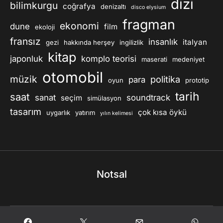
dizi
bilimkurgu
coğrafya
denizaltı
disco elysium
fragman
ekonomi
dune
film
ekoloji
fransız
insanlık
italyan
gezi
hakkında herşey
ingilizlik
kitap
japonluk
komplo teorisi
maserati
medeniyet
otomobil
müzik
politika
para
oyun
prototip
tarih
saat
sanat
soundtrack
seçim
simülasyon
tasarım
çok kısa öykü
uygarlık
yatırım
yılın kelimesi
Notsal