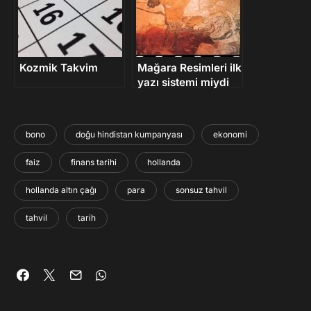
Kozmik Takvim
Mağara Resimleri ilk
yazı sistemi miydi
bono
doğu hindistan kumpanyası
ekonomi
faiz
finans tarihi
hollanda
hollanda altın çağı
para
sonsuz tahvil
tahvil
tarih