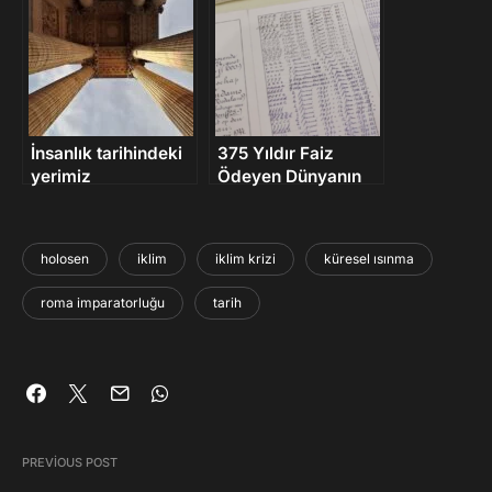
İnsanlık tarihindeki
375 Yıldır Faiz
yerimiz
Ödeyen Dünyanın
En Eski Tahvili
holosen
iklim
iklim krizi
küresel ısınma
roma imparatorluğu
tarih
PREVIOUS POST