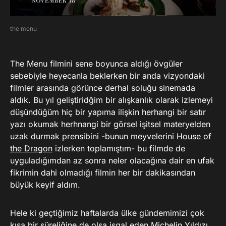
the menu
The Menu filmini sene boyunca aldığı övgüler
sebebiyle heyecanla beklerken bir anda vizyondaki
filmler arasında görünce derhal soluğu sinemada
aldık. Bu yıl geliştiridğim bir alışkanlık olarak izlemeyi
düşündüğüm hiç bir yapıma ilişkin herhangi bir satır
yazı okumak herhnangi bir görsel işitsel materyelden
uzak durmak prensibini -bunun meyvelerini
House of
the Dragon
izlerken toplamıştım- bu filmde de
uyguladığımdan az sonra neler olacağına dair en ufak
fikrimin dahi olmadığı filmin her bir dakikasından
büyük keyif aldım.
Hele ki geçtiğimiz haftalarda ülke gündemimizi çok
kısa bir süreliğine de olsa işgal eden Michelin Yıldızı