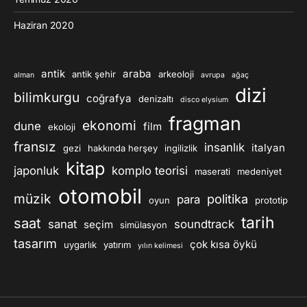
Haziran 2020
antik
araba
antik şehir
arkeoloji
alman
avrupa
ağaç
dizi
bilimkurgu
coğrafya
denizaltı
disco elysium
fragman
ekonomi
dune
film
ekoloji
fransız
insanlık
italyan
gezi
hakkında herşey
ingilizlik
kitap
japonluk
komplo teorisi
maserati
medeniyet
otomobil
müzik
politika
para
oyun
prototip
tarih
saat
sanat
soundtrack
seçim
simülasyon
tasarım
çok kısa öykü
uygarlık
yatırım
yılın kelimesi