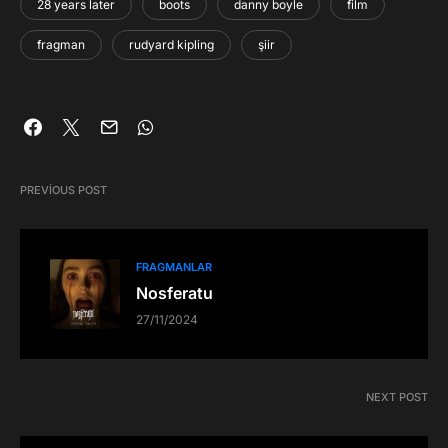
28 years later
boots
danny boyle
film
fragman
rudyard kipling
şiir
PREVIOUS POST
FRAGMANLAR
Nosferatu
27/11/2024
NEXT POST