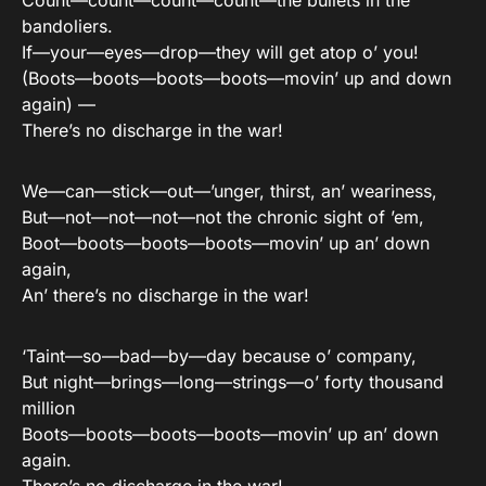
Count—count—count—count—the bullets in the
bandoliers.
If—your—eyes—drop—they will get atop o’ you!
(Boots—boots—boots—boots—movin’ up and down
again) —
There’s no discharge in the war!
We—can—stick—out—’unger, thirst, an’ weariness,
But—not—not—not—not the chronic sight of ’em,
Boot—boots—boots—boots—movin’ up an’ down
again,
An’ there’s no discharge in the war!
‘Taint—so—bad—by—day because o’ company,
But night—brings—long—strings—o’ forty thousand
million
Boots—boots—boots—boots—movin’ up an’ down
again.