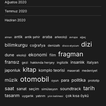
Ağustos 2020
Temmuz 2020
Haziran 2020
antik
araba
antik şehir
arkeoloji
alman
avrupa
ağaç
dizi
bilimkurgu
coğrafya
denizaltı
disco elysium
fragman
ekonomi
dune
film
ekoloji
fransız
insanlık
italyan
gezi
hakkında herşey
ingilizlik
kitap
japonluk
komplo teorisi
maserati
medeniyet
otomobil
müzik
politika
para
oyun
prototip
tarih
saat
sanat
soundtrack
seçim
simülasyon
tasarım
çok kısa öykü
uygarlık
yatırım
yılın kelimesi