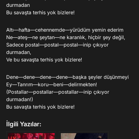
durmadan
Bu savaşta terhis yok bizlere!
Altı—hafta—cehennemde—yürüdüm yemin ederim
Ne—ateş—ne şeytan—ne karanlık, hiçbir şey değil,
Sadece postal—postal—postal—inip çıkıyor
durmadan,
Ve bu savaşta terhis yok bizlere!
Dene—dene—dene—dene—başka şeyler düşünmeyi
Ey—Tanrım—koru—beni—delirmekten!
(Postallar—postallar—postallar—inip çıkıyor
durmadan!)
Bu savaşta terhis yok bizlere!
İlgili Yazılar: