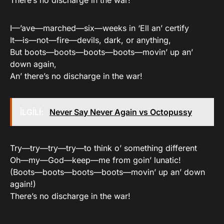
There’s no discharge in the war!
I—’ave—marched—six—weeks in ‘Ell an’ certify
It—is—not—fire—devils, dark, or anything,
But boots—boots—boots—boots—movin’ up an’
down again,
An’ there’s no discharge in the war!
İLGİLİ:
Never Say Never Again vs Octopussy
Try—try—try—try—to think o’ something different
Oh—my—God—keep—me from goin’ lunatic!
(Boots—boots—boots—boots—movin’ up an’ down
again!)
There’s no discharge in the war!