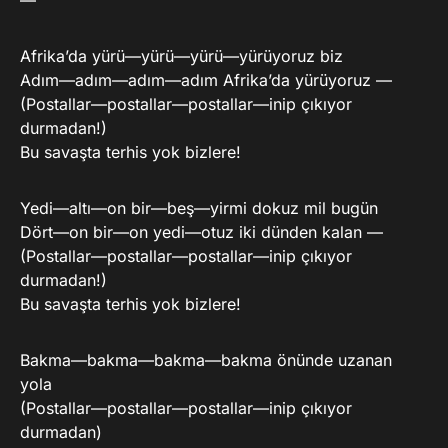
—
Afrika’da yürü—yürü—yürü—yürüyoruz biz
Adım—adım—adım—adım Afrika’da yürüyoruz —
(Postallar—postallar—postallar—inip çıkıyor
durmadan!)
Bu savaşta terhis yok bizlere!
Yedi—altı—on bir—beş—yirmi dokuz mil bugün
Dört—on bir—on yedi—otuz iki dünden kalan —
(Postallar—postallar—postallar—inip çıkıyor
durmadan!)
Bu savaşta terhis yok bizlere!
Bakma—bakma—bakma—bakma önünde uzanan
yola
(Postallar—postallar—postallar—inip çıkıyor
durmadan)