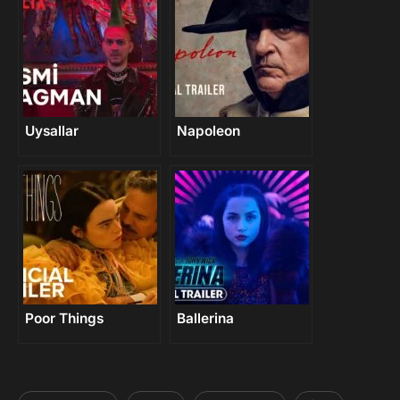
Uysallar
Napoleon
Poor Things
Ballerina