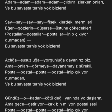
Adam—adam—adam—adam—çıldırır izlerken onları,
Ve bu savaşta terhis yok bizlere!
Say—say—say—say—fişekliklerdeki mermileri
Eğer—gözlerin—düşerse—üstüne çökecekler!
(Postallar—postallar—postallar—inip çıkıyor
durmadan) —
Bu savaşta terhis yok bizlere!
Açlığa—susuzluğa—yorgunluğa dayanırız biz,
Ama—onları—görmeye—dayanamayız sürekli,
Postal—postal—postal—postal—inip çıkıyor
durmadan,
Ve bu savaşta terhis yok bizlere!
Gündüz—o—kadar—kötü değil yanında yoldaşların,
Ama gece—getiriyor—kırk bin milyon postal sesi
Postal—postal—postal—postal—inip çıkıyor