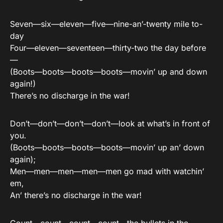
Seven—six—eleven—five—nine-an’-twenty mile to-
day
Four—eleven—seventeen—thirty-two the day before
—
(Boots—boots—boots—boots—movin’ up and down
again!)
There’s no discharge in the war!
Don’t—don’t—don’t—don’t—look at what’s in front of
you.
(Boots—boots—boots—boots—movin’ up an’ down
again);
Men—men—men—men—men go mad with watchin’
em,
An’ there’s no discharge in the war!