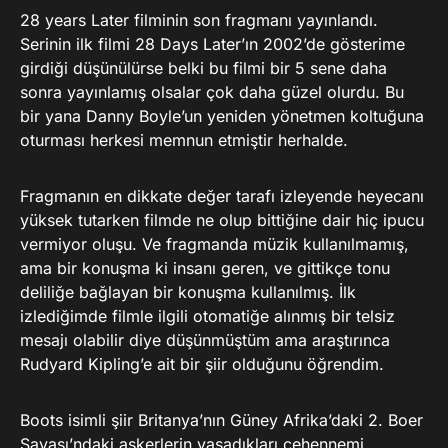
28 years Later filminin son fragmanı yayınlandı.
Serinin ilk filmi 28 Days Later’ın 2002’de gösterime
girdiği düşünülürse belki bu filmi bir 5 sene daha
sonra yayınlamış olsalar çok daha güzel olurdu. Bu
bir yana Danny Boyle’un yeniden yönetmen koltuğuna
oturması herkesi memnun etmiştir herhalde.
Fragmanın en dikkate değer tarafı izleyende heyecanı
yüksek tutarken filmde ne olup bittiğine dair hiç ipucu
vermiyor oluşu. Ve fragmanda müzik kullanılmamış,
ama bir konuşma ki insanı geren, ve gittikçe tonu
deliliğe bağlayan bir konuşma kullanılmış. İlk
izlediğimde filmle ilgili otomatiğe alınmış bir telsiz
mesajı olabilir diye düşünmüştüm ama araştırınca
Rudyard Kipling’e ait bir şiir olduğunu öğrendim.
Boots isimli şiir Britanya’nın Güney Afrika’daki 2. Boer
Savaşı’ndaki askerlerin yaşadıkları cehennemi