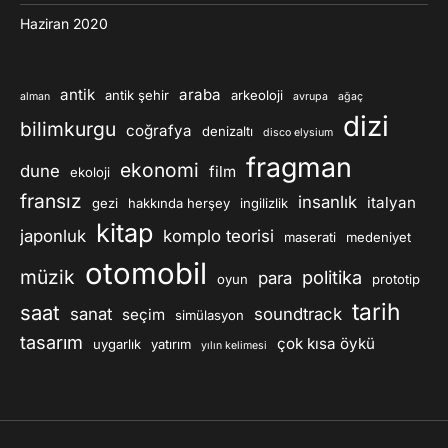
Haziran 2020
antik
araba
antik şehir
arkeoloji
alman
avrupa
ağaç
dizi
bilimkurgu
coğrafya
denizaltı
disco elysium
fragman
ekonomi
dune
film
ekoloji
fransız
insanlık
italyan
gezi
hakkında herşey
ingilizlik
kitap
japonluk
komplo teorisi
maserati
medeniyet
otomobil
müzik
politika
para
oyun
prototip
tarih
saat
sanat
soundtrack
seçim
simülasyon
tasarım
çok kısa öykü
uygarlık
yatırım
yılın kelimesi