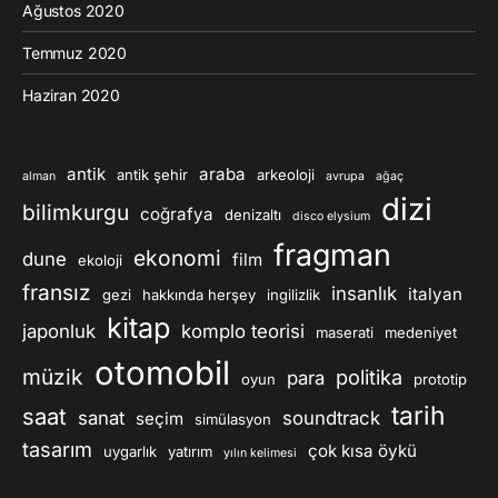
Ağustos 2020
Temmuz 2020
Haziran 2020
antik
araba
antik şehir
arkeoloji
alman
avrupa
ağaç
dizi
bilimkurgu
coğrafya
denizaltı
disco elysium
fragman
ekonomi
dune
film
ekoloji
fransız
insanlık
italyan
gezi
hakkında herşey
ingilizlik
kitap
japonluk
komplo teorisi
maserati
medeniyet
otomobil
müzik
politika
para
oyun
prototip
tarih
saat
sanat
soundtrack
seçim
simülasyon
tasarım
çok kısa öykü
uygarlık
yatırım
yılın kelimesi