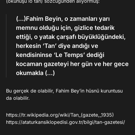
(okunuşu lö tan) sözcüğünden alıyormuş:
(…)Fahim Beyin, o zamanları yarı
memnu olduğu için, gizlice tedarik
ettiği, o yatak çarşafı büyüklüğündeki,
herkesin
‘Tan’
diye andığı ve
kendisininse
‘Le Temps’
dediği
kocaman gazeteyi her gün ve her gece
okumakla (…)
Bu gerçek de olabilir, Fahim Bey’in hüsnü kuruntusu
da olabilir.
https://tr.wikipedia.org/wiki/Tan_(gazete,_1935)
https://ataturkansiklopedisi.gov.tr/bilgi/tan-gazetesi/