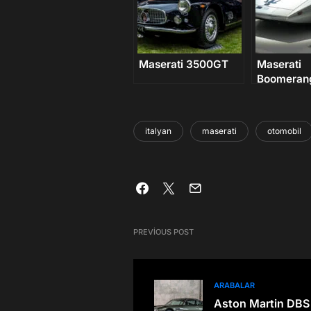
Maserati 3500GT
Maserati
Boomeran
italyan
maserati
otomobil
PREVIOUS POST
ARABALAR
Aston Martin DBS