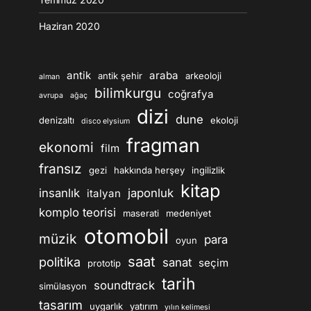
Haziran 2020
antik
araba
antik şehir
arkeoloji
alman
bilimkurgu
coğrafya
avrupa
ağaç
dizi
dune
denizaltı
ekoloji
disco elysium
fragman
ekonomi
film
fransız
gezi
hakkında herşey
ingilizlik
kitap
insanlık
japonluk
italyan
komplo teorisi
maserati
medeniyet
otomobil
müzik
para
oyun
saat
politika
sanat
seçim
prototip
tarih
soundtrack
simülasyon
tasarım
uygarlık
yatırım
yılın kelimesi