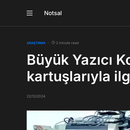
Notsal
2 minute read
ARAŞTIRMA
Büyük Yazıcı K
kartuşlarıyla ilg
22/12/2024