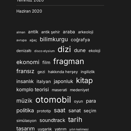
Haziran 2020
antik
araba
antik şehir
arkeoloji
alman
bilimkurgu
coğrafya
avrupa
ağaç
dizi
dune
denizaltı
ekoloji
disco elysium
fragman
ekonomi
film
fransız
gezi
hakkında herşey
ingilizlik
kitap
insanlık
japonluk
italyan
komplo teorisi
maserati
medeniyet
otomobil
müzik
para
oyun
saat
politika
sanat
seçim
prototip
tarih
soundtrack
simülasyon
tasarım
uygarlık
yatırım
yılın kelimesi