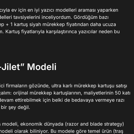
yla ev için en iyi yazıcı modelleri araması yaparken
elleri tavsiyelerini inceliyordum. Gördüğüm bazı
kkep + 1 kartuş siyah mürekkep fiyatından daha ucuza
. Kartuş fiyatlarıyla karşılaştırınca yazıcılar neden bu
-Jilet” Modeli
ici firmaların gözünde, ultra karlı mürekkep kartuşu satışı
açalım: orijinal mürekkep kartuşlarının, maliyetlerinin 50 katı
r) devam ettirebilmek için belki de bedavaya vermeye razı
bir şey değil.
 iş modeli, ekonomik dünyada (razor and blade strategy)
ş modeli olarak biliniyor. Bu modele göre temel ürün (traş