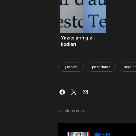
Yazıcıların gizli
kodları
iş modeli
pazarlama
uygun f
PREVIOUS POST
KISA KISA