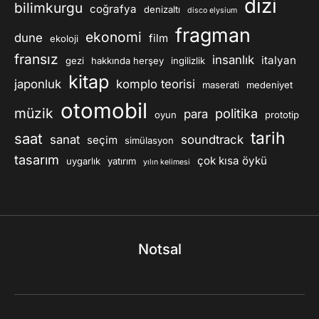
dizi
bilimkurgu
coğrafya
denizaltı
disco elysium
fragman
ekonomi
dune
film
ekoloji
fransız
insanlık
italyan
gezi
hakkında herşey
ingilizlik
kitap
japonluk
komplo teorisi
maserati
medeniyet
otomobil
müzik
politika
para
oyun
prototip
tarih
saat
sanat
soundtrack
seçim
simülasyon
tasarım
çok kısa öykü
uygarlık
yatırım
yılın kelimesi
Notsal