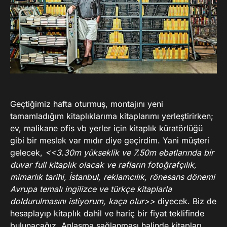
Geçtiğimiz hafta oturmuş, montajını yeni
tamamladığım kitaplıklarıma kitaplarımı yerleştirirken;
ev, malikane ofis vb yerler için kitaplık küratörlüğü
gibi bir meslek var mıdır diye geçirdim. Yani müşteri
gelecek,
<<3.30m yükseklik ve 7.50m ebatlarında bir
duvar full kitaplık olacak ve rafların fotoğrafçılık,
mimarlık tarihi, İstanbul, reklamcılık, rönesans dönemi
Avrupa temalı ingilizce ve türkçe kitaplarla
doldurulmasını istiyorum, kaça olur>>
diyecek. Biz de
hesaplayıp kitaplık dahil ve hariç bir fiyat teklifinde
bulunacağız. Anlaşma sağlanması halinde kitapları