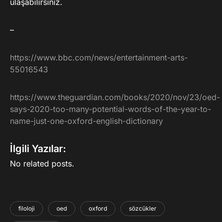
ulaşabilirsiniz.
–
https://www.bbc.com/news/entertainment-arts-
55016543
https://www.theguardian.com/books/2020/nov/23/oed-
says-2020-too-many-potential-words-of-the-year-to-
name-just-one-oxford-english-dictionary
İlgili Yazılar:
No related posts.
filoloji
oed
oxford
sözcükler