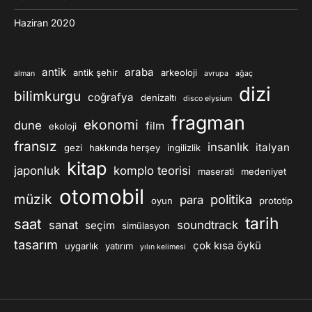
Haziran 2020
antik
araba
antik şehir
arkeoloji
alman
avrupa
ağaç
dizi
bilimkurgu
coğrafya
denizaltı
disco elysium
fragman
ekonomi
dune
film
ekoloji
fransız
insanlık
italyan
gezi
hakkında herşey
ingilizlik
kitap
japonluk
komplo teorisi
maserati
medeniyet
otomobil
müzik
politika
para
oyun
prototip
tarih
saat
sanat
soundtrack
seçim
simülasyon
tasarım
çok kısa öykü
uygarlık
yatırım
yılın kelimesi